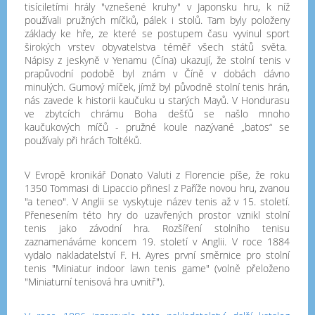
tisíciletími hrály "vznešené kruhy" v Japonsku hru, k níž
používali pružných míčků, pálek i stolů. Tam byly položeny
základy ke hře, ze které se postupem času vyvinul sport
širokých vrstev obyvatelstva téměř všech států světa.
Nápisy z jeskyně v Yenamu (Čína) ukazují, že stolní tenis v
prapůvodní podobě byl znám v Číně v dobách dávno
minulých. Gumový míček, jímž byl původně stolní tenis hrán,
nás zavede k historii kaučuku u starých Mayů. V Hondurasu
ve zbytcích chrámu Boha dešťů se našlo mnoho
kaučukových míčů - pružné koule nazývané „batos“ se
používaly při hrách Toltéků.
V Evropě kronikář Donato Valuti z Florencie píše, že roku
1350 Tommasi di Lipaccio přinesl z Paříže novou hru, zvanou
"a teneo". V Anglii se vyskytuje název tenis až v 15. století.
Přenesením této hry do uzavřených prostor vznikl stolní
tenis jako závodní hra. Rozšíření stolního tenisu
zaznamenáváme koncem 19. století v Anglii. V roce 1884
vydalo nakladatelství F. H. Ayres první směrnice pro stolní
tenis "Miniatur indoor lawn tenis game" (volně přeloženo
"Miniaturní tenisová hra uvnitř").