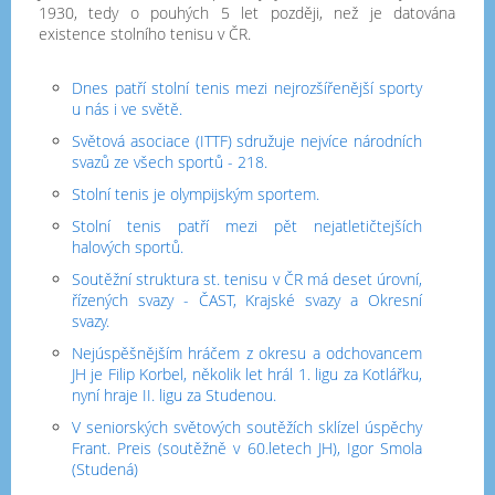
1930, tedy o pouhých 5 let později, než je datována
existence stolního tenisu v ČR.
Dnes patří stolní tenis mezi nejrozšířenější sporty
u nás i ve světě.
Světová asociace (ITTF) sdružuje nejvíce národních
svazů ze všech sportů - 218.
Stolní tenis je olympijským sportem.
Stolní tenis patří mezi pět nejatletičtejších
halových sportů.
Soutěžní struktura st. tenisu v ČR má deset úrovní,
řízených svazy - ČAST, Krajské svazy a Okresní
svazy.
Nejúspěšnějším hráčem z okresu a odchovancem
JH je Filip Korbel, několik let hrál 1. ligu za Kotlářku,
nyní hraje II. ligu za Studenou.
V seniorských světových soutěžích sklízel úspěchy
Frant. Preis (soutěžně v 60.letech JH), Igor Smola
(Studená)