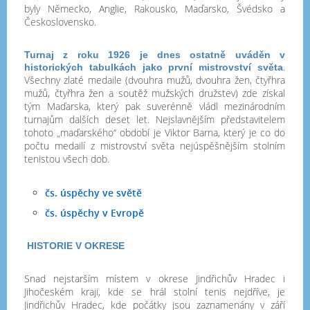
byly Německo, Anglie, Rakousko, Maďarsko, Švédsko a
Československo.
Turnaj z roku 1926 je dnes ostatně uváděn v
.
historických tabulkách jako první mistrovství světa
Všechny zlaté medaile (dvouhra mužů, dvouhra žen, čtyřhra
mužů, čtyřhra žen a soutěž mužských družstev) zde získal
tým Maďarska, který pak suverénně vládl mezinárodním
turnajům dalších deset let. Nejslavnějším představitelem
tohoto „maďarského“ období je Viktor Barna, který je co do
počtu medailí z mistrovství světa nejúspěšnějším stolním
tenistou všech dob.
čs. úspěchy ve světě
čs. úspěchy v Evropě
HISTORIE V OKRESE
Snad nejstarším místem v okrese Jindřichův Hradec i
Jihočeském kraji, kde se hrál stolní tenis nejdříve, je
Jindřichův Hradec, kde počátky jsou zaznamenány v září