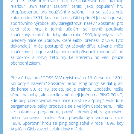
V roce 1886 inzerovalo toto nakladatelství další katalog
"Parlour lawn tenis" (salonní tenis) jako populární hru
přizpůsobenou pro používání v salónu. Hra se začala hrát
kolem roku 1891, kdy pan James Gibb přiměl Johna Jaquese,
sportovního výrobce, aby zaregistroval název "Gossima" pro
verzi této hry, k jejímž účelům se prvně používalo
kaučukových míčů do doby okolo roku 1900, kdy byly na svět
uvedeny míče celuloidové, které Gibb přenesl z USA. Tyto
dokonalejší míče postupně vytlačovaly dříve užívané míče
kaučukové. J. Jaquesovi bychom měli přisoudit mnoho zásluh
za pokrok a rozvoj této hry, ke kterému ho vedl pouze
obchodní zájem.
Přesně byla hra "GOSSIMA" registrována 16. července 1891.
Soubory s názvem "Gossima" nebo "Ping-pong" se datují asi
do konce 90. let 19. století, jak je známo. Zpočátku nešla
vůbec na odbyt, ale jakmile změnil její jméno na PING-PONG,
kde ping představoval zvuk míče na stole a "pong" zvuk duté
pergamenové pálky, prodávala se s velkým úspěchem. Hrálo
se pálkami z pergamenu, později dřevěnými, s gumovými
nebo korkovými míčky. První pravidla byla vydána v roce
1884. Sportovní hrou se ping pong stává v roce 1899, kdy
Angličan Gibb zavedl celuloidový míček.