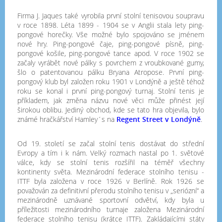
Firma J. Jaques také vyrobila první stolní tenisovou soupravu
v roce 1898. Léta 1899 - 1904 se v Anglii stala lety ping-
pongové horečky. Vše možné bylo spojováno se jménem
nové hry. Ping-pongové čaje, ping-pongové písně, ping-
pongové košile, ping-pongové tance apod. V roce 1902 se
začaly vyrábět nové pálky s povrchem z vroubkované gumy,
šlo o patentovanou pálku Bryana Atropose. První ping-
pongový klub byl založen roku 1901 v Londýně a ještě téhož
roku se konal i první ping-pongový turnaj. Stolní tenis je
příkladem, jak změna názvu nové věci může přinést její
širokou oblibu. Jediný obchod, kde se tato hra objevila, bylo
známé hračkářství Hamley´s na
Regent Street v Londýně
.
Od 19. století se začal stolní tenis dostávat do střední
Evropy a tím i k nám. Velký rozmach nastal po 1. světové
válce, kdy se stolní tenis rozšířil na téměř všechny
kontinenty světa. Mezinárodní federace stolního tenisu -
ITTF byla založena v roce 1926 v Berlíně. Rok 1926 se
považován za definitivní přerodu stolního tenisu v „seriózní“ a
mezinárodně uznávané sportovní odvětví, kdy byla u
příležitosti mezinárodního turnaje založena Mezinárodní
federace stolního tenisu (krátce ITTF). Zakládajícími státy